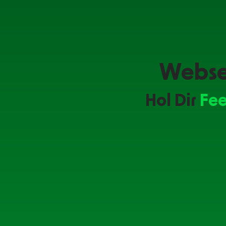
Webse
Hol Dir
Fe