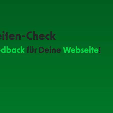
iten-Check
edback
für Deine
Webseite
!